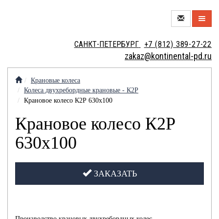
О
САНКТ-ПЕТЕРБУРГ
+7 (812) 389-27-22
КОМПАНИИ
zakaz@kontinental-pd.ru
НОВЫЙ
ЦЕХ
Крановые колеса
Колеса двухребордные крановые - К2Р
МЕТАЛЛОТОРГОВЛЯ
Крановое колесо К2Р 630х100
Крановое колесо К2Р
МЕТАЛЛООБРАБОТКА
630х100
ЗАКАЗАТЬ
МЕТАЛЛОИЗДЕЛИЯ
КОНТАКТЫ
КРАНОВЫЕ
ВАКАНСИИ
Производство крановых двухребордных колес