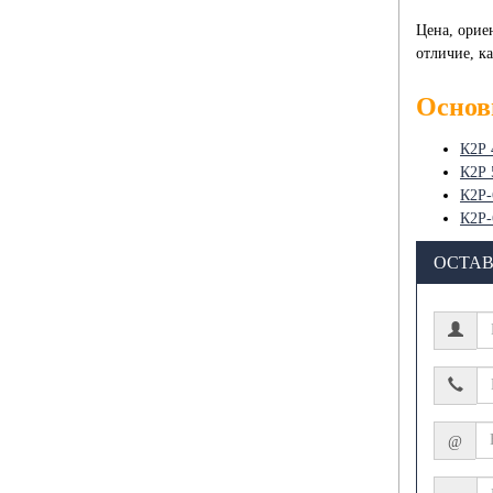
Цена, орие
отличие, к
Основ
К2Р 
К2Р 
К2Р-
К2Р-
ОСТАВ
@