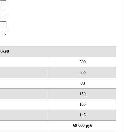
00х90
500
550
90
150
135
145
69 000 руб