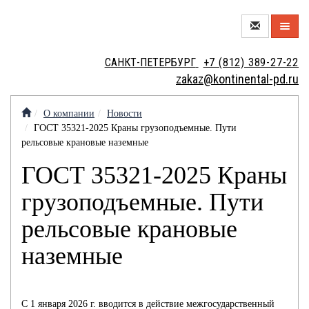
О
САНКТ-ПЕТЕРБУРГ
+7 (812) 389-27-22
КОМПАНИИ
zakaz@kontinental-pd.ru
НОВЫЙ
ЦЕХ
О компании
Новости
ГОСТ 35321-2025 Краны грузоподъемные. Пути
МЕТАЛЛОТОРГОВЛЯ
рельсовые крановые наземные
ГОСТ 35321-2025 Краны
МЕТАЛЛООБРАБОТКА
грузоподъемные. Пути
рельсовые крановые
МЕТАЛЛОИЗДЕЛИЯ
наземные
КОНТАКТЫ
КРАНОВЫЕ
С 1 января 2026 г. вводится в действие межгосударственный
ВАКАНСИИ